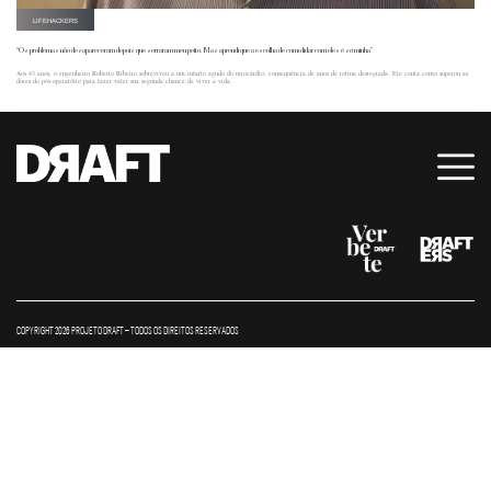
LIFEHACKERS
“Os problemas não desapareceram depois que serraram meu peito. Mas aprendi que a escolha de como lidar com eles é só minha”
Aos 43 anos, o engenheiro Roberto Ribeiro sobreviveu a um infarto agudo do miocárdio, consequência de anos de rotina desregrada. Ele conta como superou as
dores do pós-operatório para fazer valer sua segunda chance de viver a vida.
COPYRIGHT 2026 PROJETO DRAFT – TODOS OS DIREITOS RESERVADOS