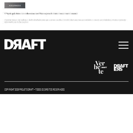
ACELERADOS
O Virgola ajuda clientes a escolherem um carro 0 km e negocia descontos com as concessionárias
A startup fornece um ranking e dados detalhados para que a pessoa escolha o veículo ideal para suas necessidades e conecta aos vendedores clientes realmente
interessados em fechar negócio.
COPYRIGHT 2026 PROJETO DRAFT – TODOS OS DIREITOS RESERVADOS