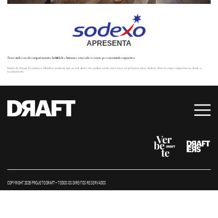
APRESENTA
Bem-vindo à era do comportamento: habilidades humanas têm cada vez mais peso no mundo corporativo
Dados do Fórum Econômico Mundial mostram que as soft skills vão ganhar ainda mais força no próximos anos; Sodexo observa essas competências desde o
recrutamento.
COPYRIGHT 2026 PROJETO DRAFT – TODOS OS DIREITOS RESERVADOS