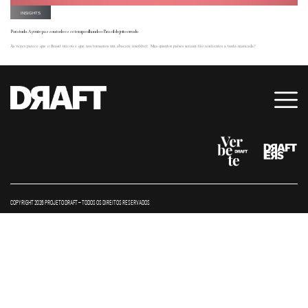
INSIGHTS
Para tudo. A gente passou todo esse tempo olhando o Brasil do jeito errado
Às vezes parece que o Brasil micou e que nos tornamos um abacaxi insolúvel. Mas quantos países seriam tão resilientes a tanta mancada?
COPYRIGHT 2026 PROJETO DRAFT – TODOS OS DIREITOS RESERVADOS