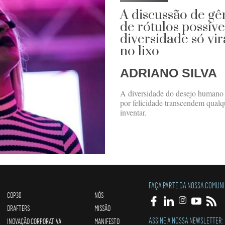
A discussão de g
de rótulos possíve
diversidade só vir
no lixo
ADRIANO SILVA
A diversidade do desejo humano é 
por felicidade transcendem qualq
inventar.
FAÇA PARTE DA NOSSA COMUN
COP30
NÓS
DRAFTERS
MISSÃO
ASSINE A NOSSA NEWSLETTER:
INOVAÇÃO CORPORATIVA
MANIFESTO