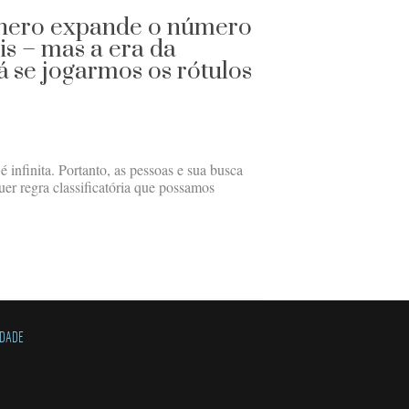
ênero expande o número
is – mas a era da
á se jogarmos os rótulos
infinita. Portanto, as pessoas e sua busca
uer regra classificatória que possamos
IDADE