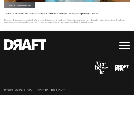
NEGÓCIOS DE IMPACTO
Tem mais de 50 anos e foi demitido? Você não está só. A Maturi atua na valorização e recolocação dos profissionais maduros
Demissões de pessoas com mais idade vêm se tornando frequentes na pandemia. A população, porém, está envelhecendo -- e isso inclui a força de trabalho.
Entenda como a startup ajuda profissionais 50+ a se reerguer e desperta empresas para acolher a diversidade etária.
COPYRIGHT 2026 PROJETO DRAFT – TODOS OS DIREITOS RESERVADOS