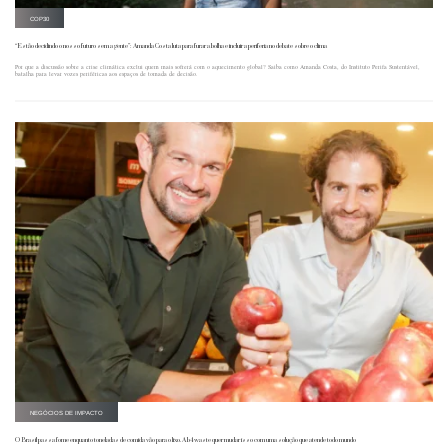
COP30
“Estão decidindo o nosso futuro sem a gente”: Amanda Costa luta para furar a bolha e incluir a periferia no debate sobre o clima
Por que a discussão sobre a crise climática exclui quem mais sofrerá com o aquecimento global? Saiba como Amanda Costa, do Instituto Perifa Sustentável,
batalha para levar vozes periféricas aos espaços de tomada de decisão.
NEGÓCIOS DE IMPACTO
O Brasil passa fome enquanto toneladas de comida vão para o lixo. A b4waste quer mudar isso com uma solução que atende todo mundo