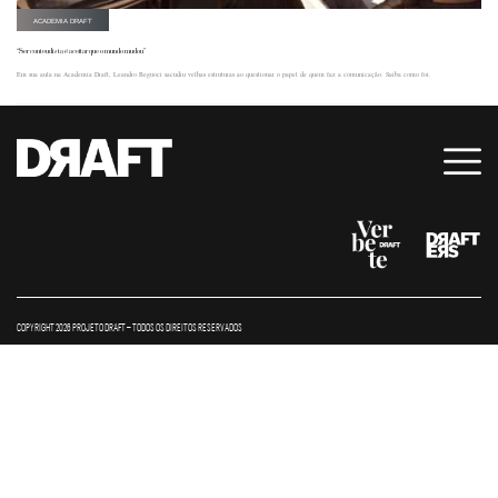
ACADEMIA DRAFT
“Ser conteudista é aceitar que o mundo mudou”
Em sua aula na Academia Draft, Leandro Beguoci sacudiu velhas estruturas ao questionar o papel de quem faz a comunicação. Saiba como foi.
COPYRIGHT 2026 PROJETO DRAFT – TODOS OS DIREITOS RESERVADOS