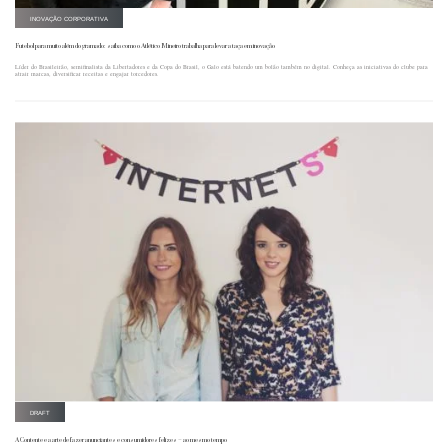
INOVAÇÃO CORPORATIVA
Futebol para muito além do gramado: saiba como o Atlético Mineiro trabalha para levar a taça em inovação
Líder do Brasileirão, semifinalista da Libertadores e da Copa do Brasil, o Galo está batendo um bolão também no digital. Conheça as iniciativas do clube para
atrair marcas, diversificar receitas e engajar torcedores.
DRAFT
A Contente e a arte de fazer anunciantes e consumidores felizes – ao mesmo tempo