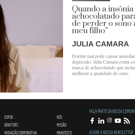
Quando a insônia 
achocolatado para
de perder o sono
meu filho”
JULIA CAMARA
Dormir mal pode causar ansiedade
depressão. Julia Camara conta co
marca de achocolatado que inclui
melhorar a qualidade do sono.
FAÇA PARTE DA NOSSA COMUN
COP30
NÓS
DRAFTERS
MISSÃO
ASSINE A NOSSA NEWSLETTER:
INOVAÇÃO CORPORATIVA
MANIFESTO