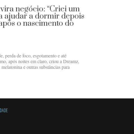
vira negócio: “Criei um
 ajudar a dormir depois
 após o nascimento do
, perda de foco, esgotamento e até
mo, após noites em claro, criou a Dreamz,
 melatonina e outras substâncias para
IDADE