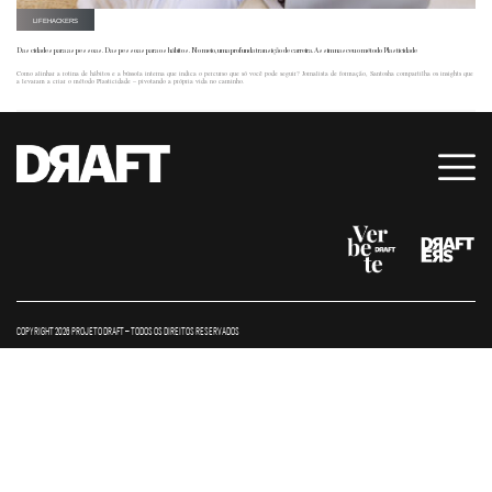
LIFEHACKERS
Das cidades para as pessoas. Das pessoas para os hábitos. No meio, uma profunda transição de carreira. Assim nasceu o método Plasticidade
Como alinhar a rotina de hábitos e a bússola interna que indica o percurso que só você pode seguir? Jornalista de formação, Santosha compartilha os insights que
a levaram a criar o método Plasticidade – pivotando a própria vida no caminho.
COPYRIGHT 2026 PROJETO DRAFT – TODOS OS DIREITOS RESERVADOS