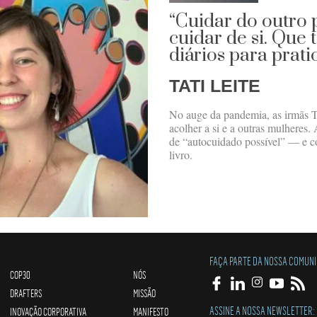
“Cuidar do outro 
cuidar de si. Que 
diários para prat
TATI LEITE
No auge da pandemia, as irmãs Ta
acolher a si e a outras mulheres.
de “autocuidado possível” — e co
livro.
FAÇA PARTE DA NOSSA COMUN
COP30
NÓS
DRAFTERS
MISSÃO
ASSINE A NOSSA NEWSLETTER:
INOVAÇÃO CORPORATIVA
MANIFESTO