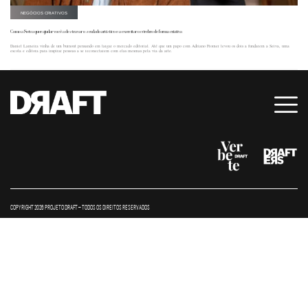
NEGÓCIOS CRIATIVOS
Como a Seiva quer ajudar você a destravar o seu lado artístico e a exercitar o cérebro de forma criativa
Daniel Lameira vinha de um burnout pensando em largar o mercado editorial. Até que um papo com Adriano Fromer levou os dois a fundarem a Seiva, uma
escola e editora para inspirar pessoas a se reconectarem com elas mesmas pela via da arte.
COPYRIGHT 2026 PROJETO DRAFT – TODOS OS DIREITOS RESERVADOS