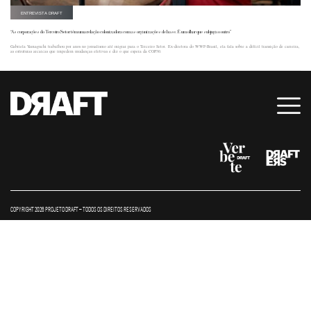
ENTREVISTA DRAFT
“As corporações do Terceiro Setor têm uma relação colonizadora com as organizações de base. É um olhar que subjuga o outro”
Gabriela Yamaguchi trabalhou por anos no jornalismo até migrar para o Terceiro Setor. Ex-diretora do WWF-Brasil, ela fala sobre a difícil transição de carreira,
as estruturas arcaicas que impedem mudanças efetivas e diz o que espera da COP30.
COPYRIGHT 2026 PROJETO DRAFT – TODOS OS DIREITOS RESERVADOS