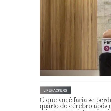
LIFEHACKERS
O que você faria se per
quarto do cérebro após 