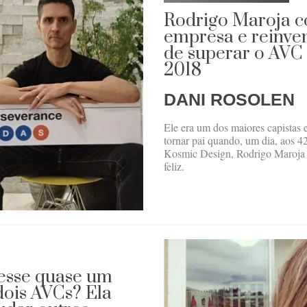
Rodrigo Maroja c
empresa e reinven
de superar o AVC
2018
DANI ROSOLEN
Ele era um dos maiores capistas e 
tornar pai quando, um dia, aos 4
Kosmic Design, Rodrigo Maroja q
feliz.
desse quase um
dois AVCs? Ela