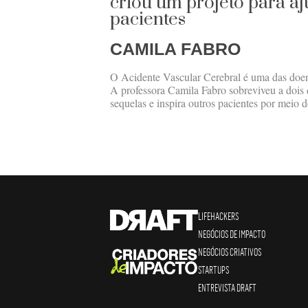
criou um projeto para aj
pacientes
CAMILA FABRO
O Acidente Vascular Cerebral é uma das do
A professora Camila Fabro sobreviveu a dois
sequelas e inspira outros pacientes por meio 
LIFEHACKERS
NEGÓCIOS DE IMPACTO
NEGÓCIOS CRIATIVOS
STARTUPS
ENTREVISTA DRAFT