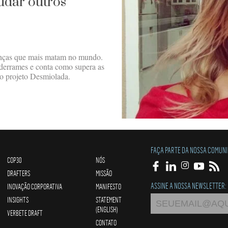
udar outros
enças que mais matam no mundo.
 derrames e conta como supera as
do projeto Desmiolada.
FAÇA PARTE DA NOSSA COMUN
COP30
NÓS
DRAFTERS
MISSÃO
ASSINE A NOSSA NEWSLETTER:
INOVAÇÃO CORPORATIVA
MANIFESTO
INSIGHTS
STATEMENT
(ENGLISH)
VERBETE DRAFT
CONTATO