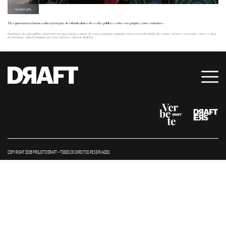
STARTUPS
Elas querem transformar a educação no país desafiando alunos de escolas públicas a criar seus próprios games narrativos
Estudantes da rede pública desenvolvem jogos online a partir de temas propostos enquanto fortalecem habilidades de leitura, escrita e raciocínio: essa é a ideia
da FazGame, edtech fundada por Carla Zeltzer e Heloisa Padilha.
COPYRIGHT 2026 PROJETO DRAFT – TODOS OS DIREITOS RESERVADOS