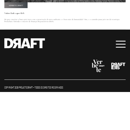
VERBETE DRAFT
Verbete Draft: o que é ReFi
Dá para conciliar a busca pelo lucro com a preservação do meio ambiente e o bem-estar da humanidade? Sim, e o caminho passa pelo uso da tecnologia
blockchain. Entenda o conceito de Finanças Regenerativas (ReFi).
COPYRIGHT 2026 PROJETO DRAFT – TODOS OS DIREITOS RESERVADOS