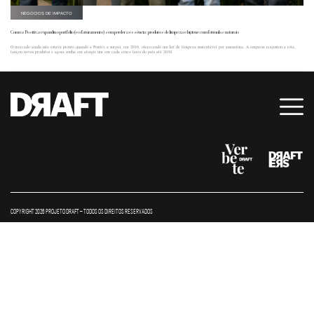
NEGÓCIOS DE IMPACTO
Como a Positiv.a expandiu o portfólio (e o faturamento) sem perder a essência: produtos de limpeza e higiene com fórmulas naturais
O mercado ainda não estava pronto quando a Positiv.a surgiu, em 2016, oferecendo um kit de limpeza sustentável por assinatura. A empresa reajustou a rota,
lançou novos produtos e agora sonha em atingir um em cada cinco lares do país até 2030.
COPYRIGHT 2026 PROJETO DRAFT – TODOS OS DIREITOS RESERVADOS