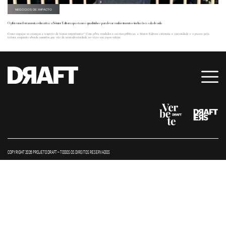
NEGÓCIOS DE IMPACTO
O gibi como ferramenta educativa: a Sênior Editora aposta nos quadrinhos para levar conhecimento e inclusão à sala de aula
Como engajar as crianças a respeito de temas importantes? Com gibis vendidos a escolas públicas, a Sênior Editora estimula a curiosidade e o prazer pela
leitura enquanto aborda assuntos que vão da neurodiversidade ao vício em jogos online.
COPYRIGHT 2026 PROJETO DRAFT – TODOS OS DIREITOS RESERVADOS