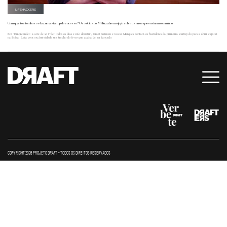
LIFEHACKERS
Com quantos tombos se faz uma startup de sucesso? Os sócios do Méliuz abrem o jogo sobre os erros que ensinam o caminho
Em "Empreender: a arte de se f*der todos os dias e não desistir", Israel Salmen e Lucas Marques contam os bastidores da primeira startup do país a abrir capital
na Bolsa. Leia com exclusividade um trecho do livro que acaba de ser lançado.
COPYRIGHT 2026 PROJETO DRAFT – TODOS OS DIREITOS RESERVADOS