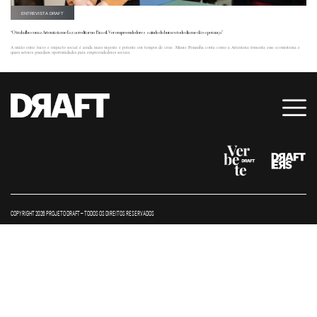
ENTREVISTA DRAFT
“O trabalho com a Artemisia me faz acreditar no Brasil. Ver empreendedores saindo do buraco todo dia me dá esperança”
A união entre lucro e impacto social é ainda mais urgente e potente em tempos de crise. Maure Pessanha conta como a Artemisia fomenta esse ecossistema e
quais setores guardam oportunidades para empreendedores sociais.
COPYRIGHT 2026 PROJETO DRAFT – TODOS OS DIREITOS RESERVADOS