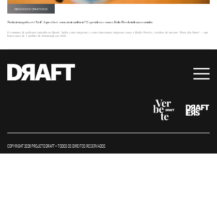
NEGÓCIOS CRIATIVOS
Produzir um podcast é “fácil”. A questão é: como atrair audiência? Especialistas como a Rádio Novelo indicam o caminho
O consumo de podcasts explodiu no Brasil. Saiba como surgiram e como funcionam empresas como a Rádio Novelo, criadora do sucesso “Praia dos Ossos” -- que
bateu mais de 1 milhão de downloads em 2020.
COPYRIGHT 2026 PROJETO DRAFT – TODOS OS DIREITOS RESERVADOS