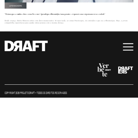
LIFEHACKERS
“Diziam que as minhas dores eram ‘frescura’. Aprendi que a fibromialgia é uma peneira: só quem te ama vai permanecer ao seu lado”
Desde criança, Dalila Menezes sofria com dores massacrantes. Só mais tarde, ao cursar Fisioterapia, ela entendeu o que era a fibromialgia. Hoje, a jovem
compartilha experiências para ajudar outras pessoas com a mesma doença.
COPYRIGHT 2026 PROJETO DRAFT – TODOS OS DIREITOS RESERVADOS