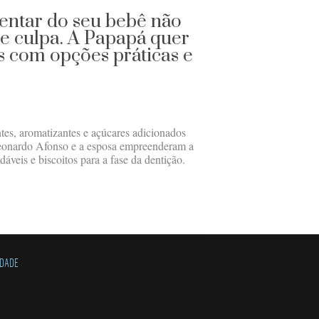
entar do seu bebê não
e culpa. A Papapá quer
s com opções práticas e
es, aromatizantes e açúcares adicionados
Leonardo Afonso e a esposa empreenderam a
áveis e biscoitos para a fase da dentição.
IDADE