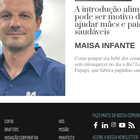
A introdução alim
pode ser motivo d
ajudar mães e pai
saudáveis
MAISA INFANTE
Como poupar seu bebê dos corant
sem enlouquecer no dia a dia? 
Papapá, que fabrica papinhas saud
FAÇA PARTE DA NOSSA COMUN
COP30
NÓS
DRAFTERS
MISSÃO
ASSINE A NOSSA NEWSLETTER:
INOVAÇÃO CORPORATIVA
MANIFESTO