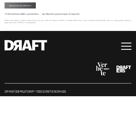
NEGÓCIOS DE IMPACTO
A Laboratoria forma mulheres programadoras — que refinanciam o programa depois de empregadas
Saiba como surgiu o projeto latino-americano que acaba de chegar ao Brasil. O grande diferencial é que as próprias beneficiadas, uma vez empregadas, passam a
pagar para que a história se multiplique.
COPYRIGHT 2026 PROJETO DRAFT – TODOS OS DIREITOS RESERVADOS