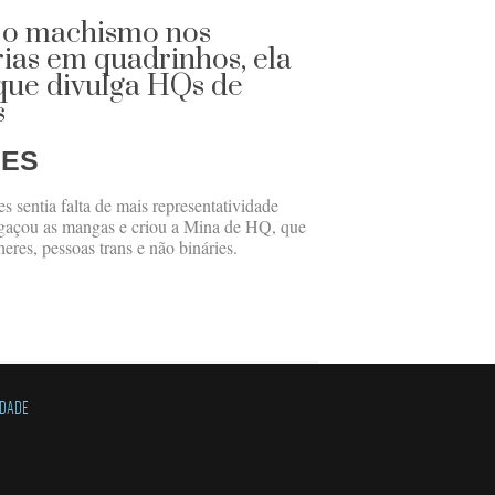
o machismo nos
rias em quadrinhos, ela
que divulga HQs de
s
GES
 sentia falta de mais representatividade
regaçou as mangas e criou a Mina de HQ, que
heres, pessoas trans e não bináries.
IDADE