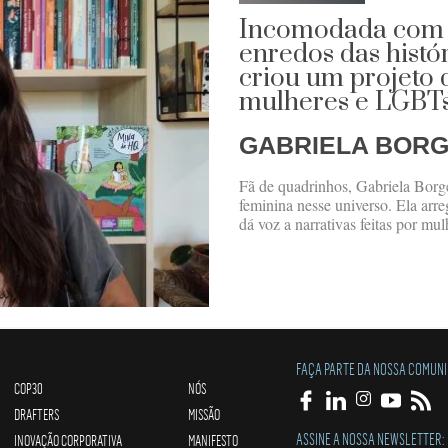
Incomodada com 
enredos das histó
criou um projeto 
mulheres e LGBT
GABRIELA BOR
Fã de quadrinhos, Gabriela Borges
feminina nesse universo. Ela ar
dá voz a narrativas feitas por mul
FAÇA PARTE DA NOSSA COMUN
COP30
NÓS
DRAFTERS
MISSÃO
ASSINE A NOSSA NEWSLETTER:
INOVAÇÃO CORPORATIVA
MANIFESTO