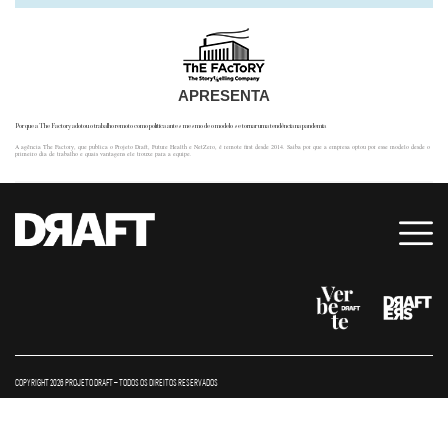
APRESENTA
Por que a The Factory adotou o trabalho remoto como política antes mesmo de o modelo se tornar uma tendência na pandemia
A agência The Factory, que publica o Projeto Draft, Future Health e NetZero, é remote first desde 2014. Saiba por que a empresa optou por esse modelo desde o
primeiro dia de trabalho e quais vantagens ele trouxe para a equipe.
COPYRIGHT 2026 PROJETO DRAFT – TODOS OS DIREITOS RESERVADOS