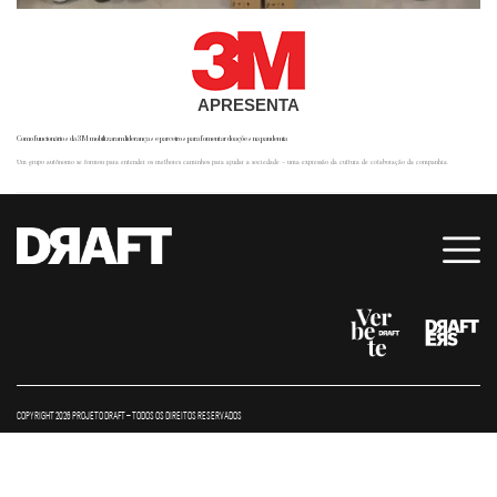
APRESENTA
Como funcionários da 3M mobilizaram lideranças e parceiros para fomentar doações na pandemia
Um grupo autônomo se formou para entender os melhores caminhos para ajudar a sociedade – uma expressão da cultura de colaboração da companhia.
COPYRIGHT 2026 PROJETO DRAFT – TODOS OS DIREITOS RESERVADOS