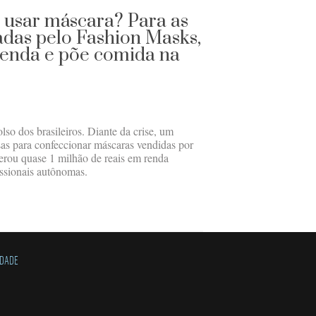
 usar máscara? Para as
adas pelo Fashion Masks,
renda e põe comida na
so dos brasileiros. Diante da crise, um
osas para confeccionar máscaras vendidas por
erou quase 1 milhão de reais em renda
issionais autônomas.
IDADE