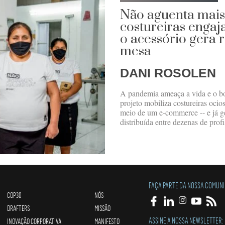
Não aguenta mais
costureiras engaj
o acessório gera 
mesa
DANI ROSOLEN
A pandemia ameaça a vida e o bol
projeto mobiliza costureiras oci
meio de um e-commerce -- e já g
distribuída entre dezenas de prof
FAÇA PARTE DA NOSSA COMUN
COP30
NÓS
DRAFTERS
MISSÃO
ASSINE A NOSSA NEWSLETTER:
INOVAÇÃO CORPORATIVA
MANIFESTO