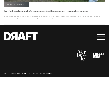
NEGÓCIOS DE IMPACTO
Como a IA pode nos ajudar a enfrentar desafios socioambientais complexos? Dezenas de lideranças se reuniram em busca de respostas
Seres humanos quebrando a cabeça para destravar o uso da inteligência artificial: conheça a Jornada IA para Impacto, uma comunidade com a missão de
potencializar sua adoção sistêmica, ética e inclusiva pelo ecossistema de negócios sociais.
COPYRIGHT 2026 PROJETO DRAFT – TODOS OS DIREITOS RESERVADOS