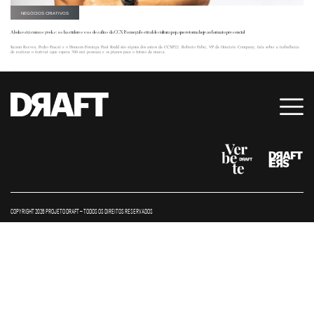
NEGÓCIOS CRIATIVOS
A bola está com os geeks: os bastidores e os desafios da CCXP, o megafestival de cultura pop, que retorna hoje ao formato presencial
Keanu Reeves, Pedro Pascal e o Homem-Formiga Paul Rudd são alguns dos astros da CCXP22. Roberto Fabri, VP da Omelete Company, fala sobre a trabalheira
de realizar o festival (que espera 300 mil pessoas) e os planos para o futuro da marca.
COPYRIGHT 2026 PROJETO DRAFT – TODOS OS DIREITOS RESERVADOS