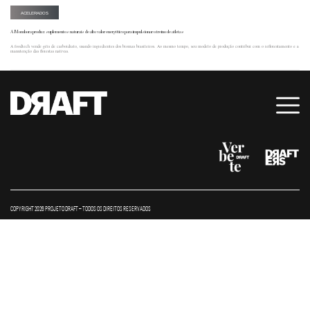
ACELERADOS
A Mombora produz suplementos naturais de alto valor energético para impulsionar o treino de atletas
A foodtech vende géis de carboidrato, usando ingredientes dos biomas brasileiros. Ao mesmo tempo, seu modelo de produção contribui com o reflorestamento e a
manutenção das florestas nativas.
COPYRIGHT 2026 PROJETO DRAFT – TODOS OS DIREITOS RESERVADOS