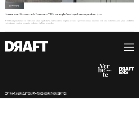
STARTUPS
Um unicórnio com 20 anos de estrada. Entenda como a VTEX virou uma plataforma de digital commerce para clientes globais
A VTEX surgiu quando o e-commerce ainda engatinhava. Saiba como a empresa cresceu e ganhou status de unicórnio com uma plataforma que ajuda a indústria
e gigantes do varejo a gerenciar pedidos e turbinar as vendas.
COPYRIGHT 2026 PROJETO DRAFT – TODOS OS DIREITOS RESERVADOS