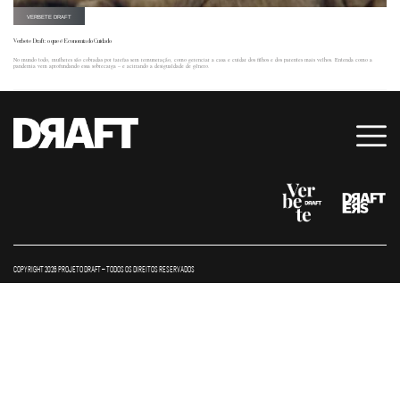
VERBETE DRAFT
Verbete Draft: o que é Economia do Cuidado
No mundo todo, mulheres são cobradas por tarefas sem remuneração, como gerenciar a casa e cuidar dos filhos e dos parentes mais velhos. Entenda como a
pandemia vem aprofundando essa sobrecarga – e acirrando a desigualdade de gênero.
COPYRIGHT 2026 PROJETO DRAFT – TODOS OS DIREITOS RESERVADOS