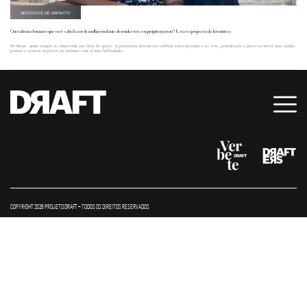
NEGÓCIOS DE IMPACTO
Que tal transformar o que você sabe fazer de melhor em fonte de renda e ter seu próprio negócio? Esta é a proposta da Inventivos
No Brasil, quase sempre se empreende por falta de opção. A plataforma Inventivos combina aulas gravadas e ao vivo, gamificação e preço acessível para ajudar
pessoas a criarem negócios em sintonia com as suas habilidades.
COPYRIGHT 2026 PROJETO DRAFT – TODOS OS DIREITOS RESERVADOS