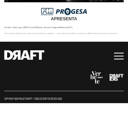
APRESENTA
Inscrições abertas para o MBA Gestão de Negócios, Inovação e Empreendedorismo da FIA
Com formação multifacetada e mais de 20 anos desde sua fundação, o curso tradicional da FIA é um dos únicos MBAs brasileiros com foco em inovação.
COPYRIGHT 2026 PROJETO DRAFT – TODOS OS DIREITOS RESERVADOS