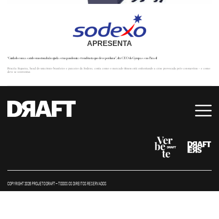
APRESENTA
“Cuidado com a saúde emocional não ajuda só na pandemia: é tendência que deve perdurar”, diz CEO do Gympass no Brasil
Priscila Siqueira, head do unicórnio brasileiro e parceiro da Sodexo, conta como o mercado fitness está enfrentando a crise provocada pelo coronavírus – e como
deve se reinventar.
COPYRIGHT 2026 PROJETO DRAFT – TODOS OS DIREITOS RESERVADOS