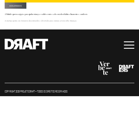
ACELERADOS
A Finkids quer usar jogos para ajudar crianças e adolescentes a desenvolver hábitos financeiros saudáveis
A startup aposta em formatos descontraídos e divertidos para ensinar jovens sobre finanças.
COPYRIGHT 2026 PROJETO DRAFT – TODOS OS DIREITOS RESERVADOS