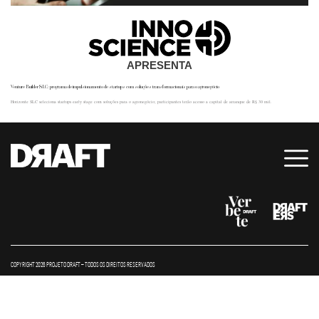
APRESENTA
Venture Builder SLC: programa de impulsionamento de startups com soluções transformacionais para o agronegócio
Horizonte SLC seleciona startups early stage com soluções para o agronegócio; participantes terão acesso a capital de arranque de R$ 30 mil.
COPYRIGHT 2026 PROJETO DRAFT – TODOS OS DIREITOS RESERVADOS