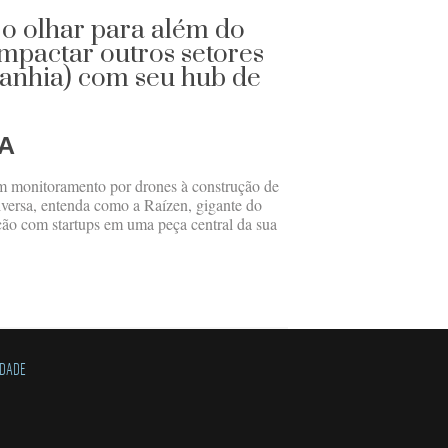
o olhar para além do
impactar outros setores
panhia) com seu hub de
A
m monitoramento por drones à construção de
iversa, entenda como a Raízen, gigante do
ção com startups em uma peça central da sua
IDADE