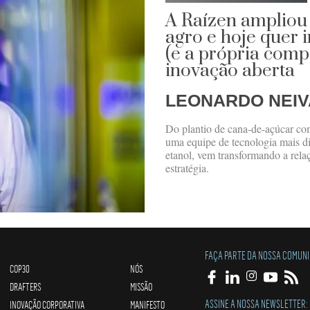
A Raízen ampliou 
agro e hoje quer 
(e a própria com
inovação aberta
LEONARDO NEIV
Do plantio de cana-de-açúcar co
uma equipe de tecnologia mais d
etanol, vem transformando a rela
estratégia.
FAÇA PARTE DA NOSSA COMUN
COP30
NÓS
DRAFTERS
MISSÃO
ASSINE A NOSSA NEWSLETTER:
INOVAÇÃO CORPORATIVA
MANIFESTO