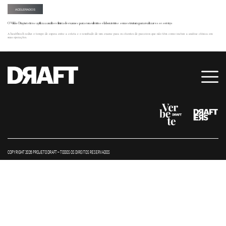
ACELERADOS
O Vikke Diagnósticos agiliza a análise clínica de exames para consultórios e laboratórios sem estrutura para realizar esse serviço
A healthtech reduz o tempo de espera entre a coleta e o resultado de um exame para os clientes de parceiros que não têm como incluir a análise clínica em
suas operações.
COPYRIGHT 2026 PROJETO DRAFT – TODOS OS DIREITOS RESERVADOS