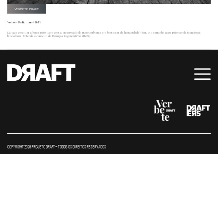
VERBETE DRAFT
Verbete Draft: o que é ReFi
Dá para conciliar a busca pelo lucro com a preservação do meio ambiente e o bem-estar da humanidade? Sim, e o caminho passa pelo uso da tecnologia
blockchain. Entenda o conceito de Finanças Regenerativas (ReFi).
COPYRIGHT 2026 PROJETO DRAFT – TODOS OS DIREITOS RESERVADOS