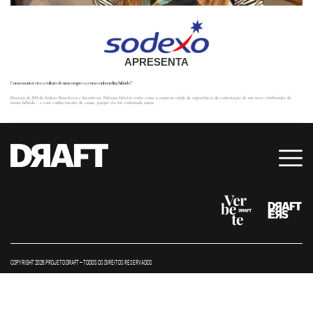
APRESENTA
Como manter viva a cultura de uma empresa com o onboarding híbrido?
Diretora de RH da Sodexo Benefícios e Incentivos, Fabiana Galetol conta como a empresa cuida da experiência da contratação de um novo colaborador de
forma híbrida – e com conhecimento de causa, porque ela foi contratada assim.
COPYRIGHT 2026 PROJETO DRAFT – TODOS OS DIREITOS RESERVADOS