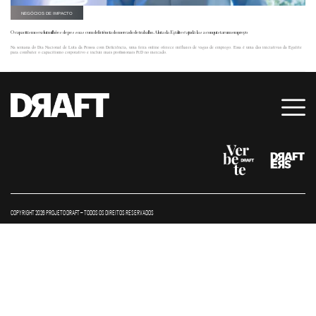
NEGÓCIOS DE IMPACTO
O capacitismo exclui milhões de pessoas com deficiência do mercado de trabalho. A luta da Egalite é ajudá-las a conquistar um emprego
Na semana do Dia Nacional de Luta da Pessoa com Deficiência, uma feira online oferece milhares de vagas de emprego. Essa é uma das iniciativas da Egalite
para combater o capacitismo corporativo e incluir mais profissionais PcD no mercado.
COPYRIGHT 2026 PROJETO DRAFT – TODOS OS DIREITOS RESERVADOS