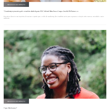
NEGÓCIOS DE IMPACTO
“O marketing regenerativo pode ser um forte aliado da pauta ESG”, defende Dilma Souza Campos, head da B&Partners.co
Executiva descreve sua trajetória de sucesso e aponta que a verba de marketing deve também servir para regenerar a relação entre marcas, sociedade e meio
ambiente.
NEGÓCIOS DE IMPACTO
O que é black money?