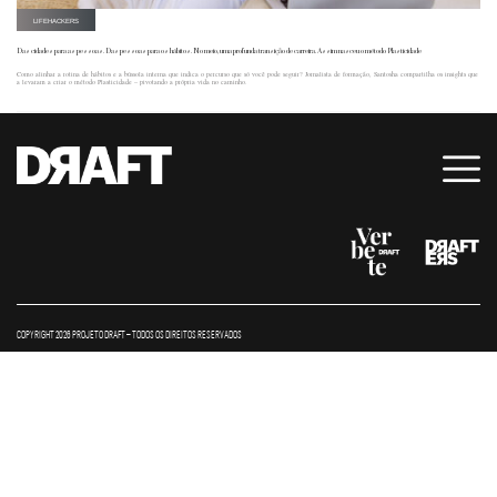
LIFEHACKERS
Das cidades para as pessoas. Das pessoas para os hábitos. No meio, uma profunda transição de carreira. Assim nasceu o método Plasticidade
Como alinhar a rotina de hábitos e a bússola interna que indica o percurso que só você pode seguir? Jornalista de formação, Santosha compartilha os insights que
a levaram a criar o método Plasticidade – pivotando a própria vida no caminho.
COPYRIGHT 2026 PROJETO DRAFT – TODOS OS DIREITOS RESERVADOS