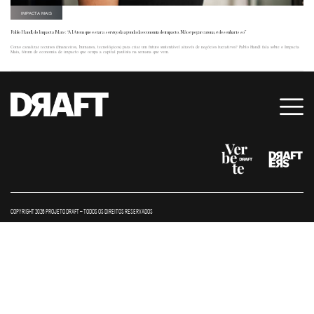
IMPACTA MAIS
Pablo Handl, do Impacta Mais: “A IA tem que estar a serviço da agenda da economia de impacto. Não é pegar carona, é desenhar isso”
Como canalizar recursos (financeiros, humanos, tecnológicos) para criar um futuro sustentável através de negócios lucrativos? Pablo Handl fala sobre o Impacta
Mais, fórum de economia de impacto que ocupa a capital paulista na semana que vem.
COPYRIGHT 2026 PROJETO DRAFT – TODOS OS DIREITOS RESERVADOS