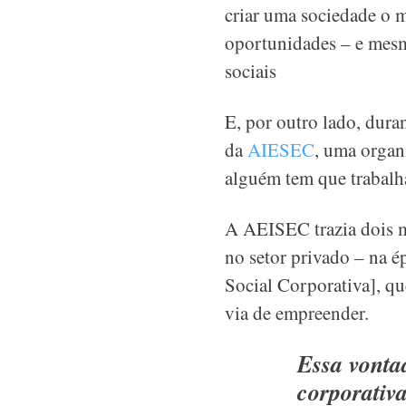
criar uma sociedade o 
oportunidades – e mesmo
sociais
E, por outro lado, dura
da
AIESEC
, uma organi
alguém tem que trabal
A AEISEC trazia dois m
no setor privado – na é
Social Corporativa], que
via de empreender.
Essa vonta
corporativ