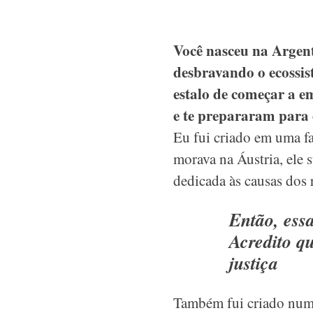
Você nasceu na Argenti
desbravando o ecossis
estalo de começar a e
e te prepararam para 
Eu fui criado em uma fa
morava na Áustria, ele
dedicada às causas dos 
Então, ess
Acredito qu
justiça
Também fui criado numa 