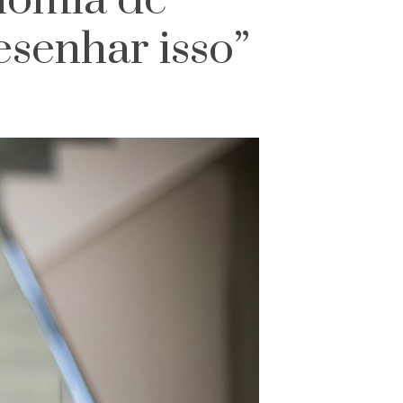
onomia de
esenhar isso”