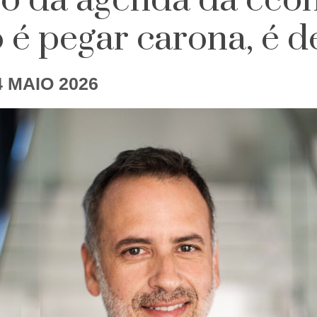
iço da agenda da ec
 é pegar carona, é d
4 MAIO 2026