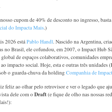
.
o nosso cupom de 40% de desconto no ingresso, bast
icial do Impacta Mais
.)
is 2026 está
Pablo Handl
. Nascido na Argentina, cria
as no Brasil, ele cofundou, em 2007, o
Impact Hub S
e global de espaços colaborativos, comunidades emp
 ao impacto social.
Hoje, esta e outras três unidades (
 sob o guarda-chuva da
holding
Companhia de Impac
z feliz ao olhar pelo retrovisor e ver o legado que aj
Draft
evista dele com o
(e fique de olho nas nossas re
ais!):