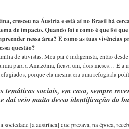
na, cresceu na Áustria e está aí no Brasil há cerc
tema de impacto. Quando foi e como é que foi que 
mpreender nessa área? E como as tuas vivências p
essa questão?
mília de ativistas. Meu pai é indigenista, então desd
 sumia para a Amazônia, ficava um, dois meses… E a 
refugiados, porque ela mesma era uma refugiada polít
as temáticas sociais, em casa, sempre rev
e daí veio muito dessa identificação da b
sociedade [a austríaca] que prezava, na época, rece