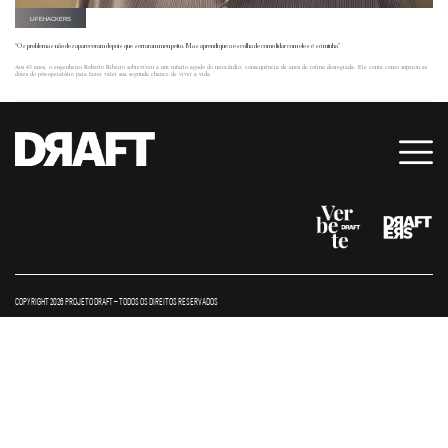
LIFEHACKERS
“Os problemas não desapareceram depois que serraram meu peito. Mas aprendi que a escolha de como lidar com eles é só minha”
Aos 43 anos, o engenheiro Roberto Ribeiro sobreviveu a um infarto agudo do miocárdio, consequência de anos de rotina desregrada. Ele conta como superou as
dores do pós-operatório para fazer valer sua segunda chance de viver a vida.
COPYRIGHT 2026 PROJETO DRAFT – TODOS OS DIREITOS RESERVADOS