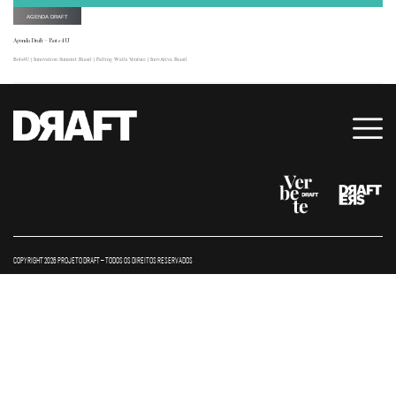
AGENDA DRAFT
Agenda Draft – Bots4U
Bots4U | Innovation Summit Brasil | Falling Walls Venture | InovAtiva Brasil
COPYRIGHT 2026 PROJETO DRAFT – TODOS OS DIREITOS RESERVADOS